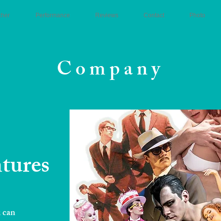
cher
Performance
Reviews
Contact
Photo
Company
tures
 can