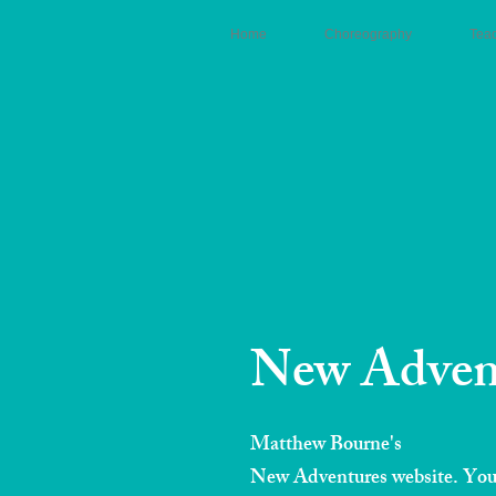
Home
Choreography
Tea
New Adven
Matthew Bourne's
New Adventures website. You