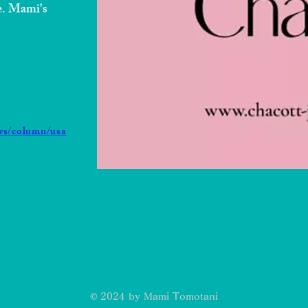
e. Mami's
ws/column/usa
© 2024 by Mami Tomotani